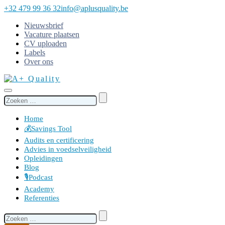
+32 479 99 36 32
info@aplusquality.be
Nieuwsbrief
Vacature plaatsen
CV uploaden
Labels
Over ons
Search
for:
Home
💰Savings Tool
Audits en certificering
Advies in voedselveiligheid
Opleidingen
Blog
🎙️Podcast
Academy
Referenties
Search
for: