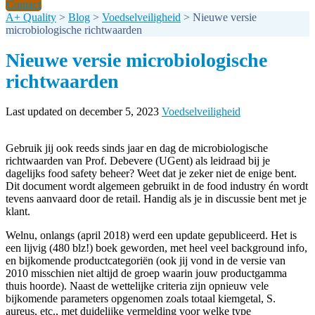
Contact
A+ Quality
>
Blog
>
Voedselveiligheid
>
Nieuwe versie
microbiologische richtwaarden
Nieuwe versie microbiologische
richtwaarden
Last updated on december 5, 2023
Voedselveiligheid
Gebruik jij ook reeds sinds jaar en dag de microbiologische
richtwaarden van Prof. Debevere (UGent) als leidraad bij je
dagelijks food safety beheer? Weet dat je zeker niet de enige bent.
Dit document wordt algemeen gebruikt in de food industry én wordt
tevens aanvaard door de retail. Handig als je in discussie bent met je
klant.
Welnu, onlangs (april 2018) werd een update gepubliceerd. Het is
een lijvig (480 blz!) boek geworden, met heel veel background info,
en bijkomende productcategoriën (ook jij vond in de versie van
2010 misschien niet altijd de groep waarin jouw productgamma
thuis hoorde). Naast de wettelijke criteria zijn opnieuw vele
bijkomende parameters opgenomen zoals totaal kiemgetal, S.
aureus, etc., met duidelijke vermelding voor welke type