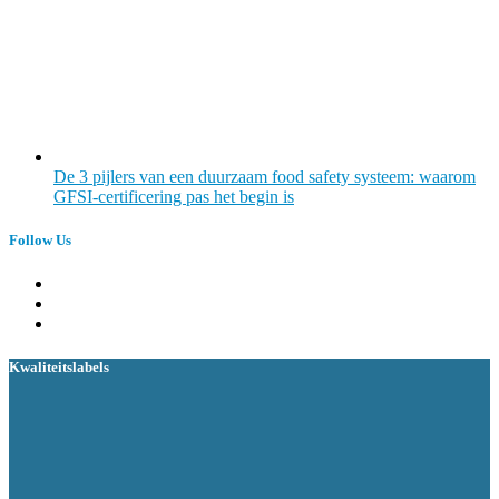
De 3 pijlers van een duurzaam food safety systeem: waarom
GFSI-certificering pas het begin is
Follow Us
Kwaliteitslabels