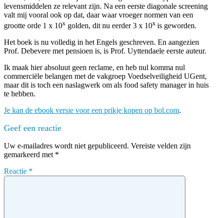
levensmiddelen ze relevant zijn. Na een eerste diagonale screening
valt mij vooral ook op dat, daar waar vroeger normen van een
x
x
grootte orde 1 x 10
golden, dit nu eerder 3 x 10
is geworden.
Het boek is nu volledig in het Engels geschreven. En aangezien
Prof. Debevere met pensioen is, is Prof. Uyttendaele eerste auteur.
Ik maak hier absoluut geen reclame, en heb nul komma nul
commerciële belangen met de vakgroep Voedselveiligheid UGent,
maar dit is toch een naslagwerk om als food safety manager in huis
te hebben.
Je kan de ebook versie voor een prikje kopen op bol.com
.
Geef een reactie
Uw e-mailadres wordt niet gepubliceerd.
Vereiste velden zijn
gemarkeerd met
*
Reactie
*